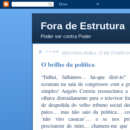
Fora de Estrutura
Poder ser contra Poder
SEGUNDA-FEIRA, 23 DE JUNHO DE
O brilho da política
“Falhei, falhámos… há-que dizê-lo” 
ecoaram na sala de congressos com a gr
simples! Angelo Correia ressuscitava a 
olhava distraídamente para o televisor fi
de despedida do velho tribuno social de
palco… mas não saio da política… c
‘não viro casacas’… e se nos pró
precisarem de mim… chamem-me que 